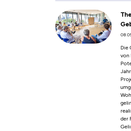
The
Geb
08.05
Die 
von 
Pote
Jahr
Proj
umge
Woh
geli
real
der 
Geli