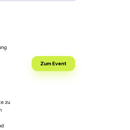
ung
Zum Event
te zu
n
nd