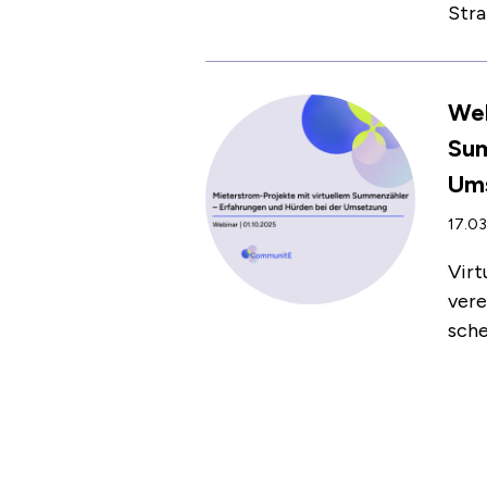
Stra
Web
Sum
Um
17.03
Virt
vere
sche