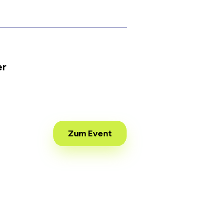
er
Zum Event