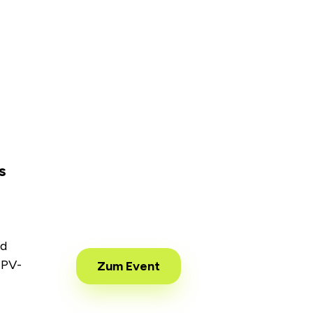
s
nd
 PV-
Zum Event